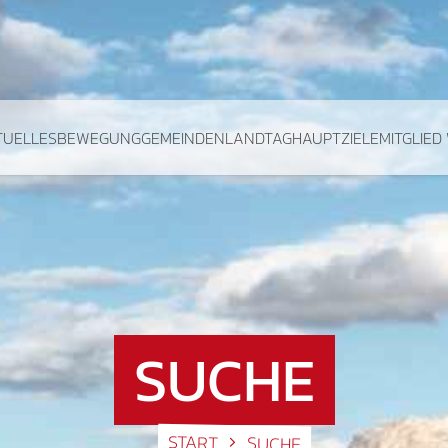
TUELLES
BEWEGUNG
GEMEINDEN
LANDTAG
HAUPTZIELE
MITGLIED
SUCHE
START
SUCHE