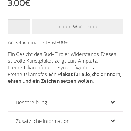
3,00
€
Plakat
In den Warenkorb
„Luis
Amplatz“
Menge
Artikelnummer:
stf-pst-009
Ein Gesicht des Süd-Tiroler Widerstands. Dieses
stilvolle Kunstplakat zeigt Luis Amplatz,
Freiheitskämpfer und Symbolfigur des
Freiheitskampfes.
Ein Plakat für alle, die erinnern,
ehren und ein Zeichen setzen wollen.
Beschreibung
Zusätzliche Information