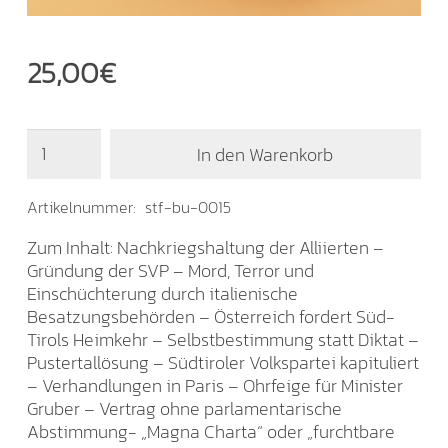
25,00
€
Buch
In den Warenkorb
"Kapitulation
in
Paris
Artikelnummer:
stf-bu-0015
1946"
Zum Inhalt: Nachkriegshaltung der Alliierten –
Menge
Gründung der SVP – Mord, Terror und
Einschüchterung durch italienische
Besatzungsbehörden – Österreich fordert Süd-
Tirols Heimkehr – Selbstbestimmung statt Diktat –
Pustertallösung – Südtiroler Volkspartei kapituliert
– Verhandlungen in Paris – Ohrfeige für Minister
Gruber – Vertrag ohne parlamentarische
Abstimmung- „Magna Charta“ oder „furchtbare