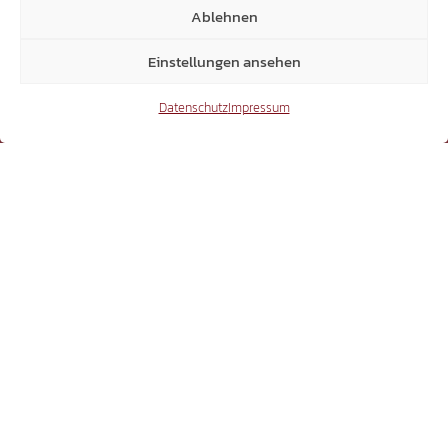
SHOP
Ablehnen
info@suedtiroler-freiheit.shop
Einstellungen ansehen
Datenschutz
Impressum
Facebook
41.762
TikTok
38.700