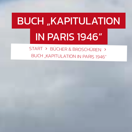
BUCH „KAPITULATION
IN PARIS 1946“
START
BÜCHER & BROSCHÜREN
BUCH „KAPITULATION IN PARIS 1946“