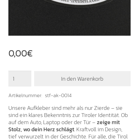
0,00
€
Aufkleber
In den Warenkorb
"Für
ein
Süd-
Artikelnummer:
stf-ak-0014
Tirol
Unsere Aufkleber sind mehr als nur Zierde – sie
ohne
sind ein klares Bekenntnis zur Tiroler Identität. Ob
Italien"
auf dem Auto, Laptop oder der Tür –
zeige mit
Menge
Stolz, wo dein Herz schlägt
. Kraftvoll im Design,
tief verwurzelt in der Geschichte. Für alle, die Tirol