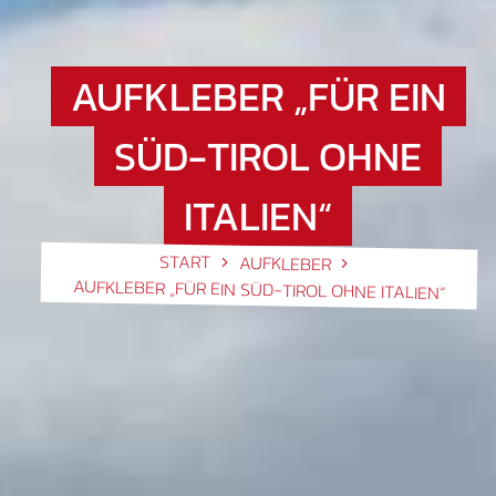
AUFKLEBER „FÜR EIN
SÜD-TIROL OHNE
ITALIEN“
START
AUFKLEBER
AUFKLEBER „FÜR EIN SÜD-TIROL OHNE ITALIEN“