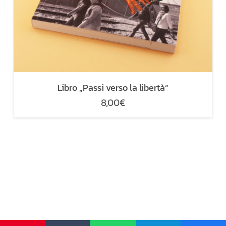
Libro „Passi verso la libertà“
8,00
€