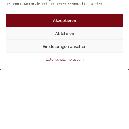
bestimmte Merkmale und Funktionen beeinträchtigt werden.
15.300
Akzeptieren
Ablehnen
YouTube
Einstellungen ansehen
Datenschutz
Impressum
15.300
Mitglieder
6.370