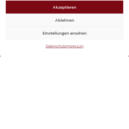
15.300
Akzeptieren
Mitglieder
Ablehnen
Einstellungen ansehen
Datenschutz
Impressum
6.370