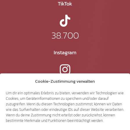
TikTok
38.700
Instagram
15.300
Cookie-Zustimmung verwalten
Um dir ein optimales Erlebnis zu bieten, verwenden wir Technologien wie
Cookies, um Geräteinformationen zu speichern und/oder darauf
YouTube
zuzugreifen. Wenn du diesen Technologien zustimmst, können wir Daten
wie das Surfverhalten oder eindeutige IDs auf dieser Website verarbeiten.
Wenn du deine Zustimmung nicht erteilst oder zurückziehst, können
bestimmte Merkmale und Funktionen beeinträchtigt werden.