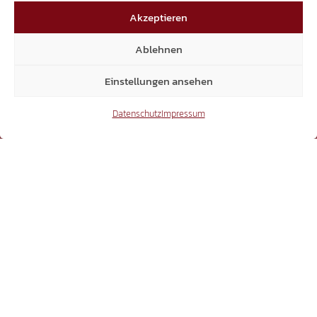
15.300
Akzeptieren
Mitglieder
Ablehnen
Einstellungen ansehen
Datenschutz
Impressum
6.370