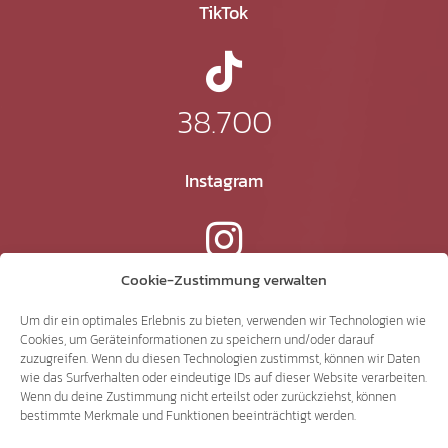
TikTok
38.700
Instagram
15.300
Cookie-Zustimmung verwalten
Um dir ein optimales Erlebnis zu bieten, verwenden wir Technologien wie
Cookies, um Geräteinformationen zu speichern und/oder darauf
YouTube
zuzugreifen. Wenn du diesen Technologien zustimmst, können wir Daten
wie das Surfverhalten oder eindeutige IDs auf dieser Website verarbeiten.
Wenn du deine Zustimmung nicht erteilst oder zurückziehst, können
bestimmte Merkmale und Funktionen beeinträchtigt werden.