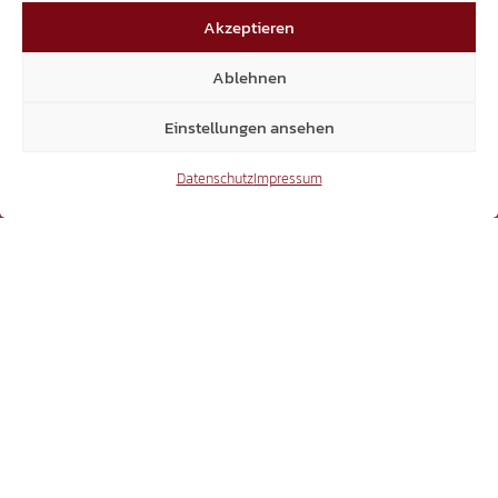
15.300
Akzeptieren
Mitglieder
Ablehnen
Einstellungen ansehen
Datenschutz
Impressum
6.370