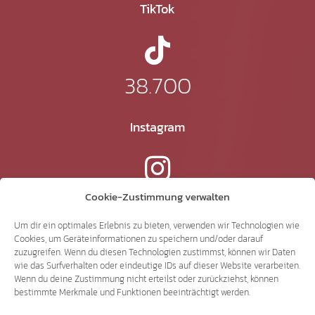
TikTok
38.700
Instagram
15.300
Cookie-Zustimmung verwalten
Um dir ein optimales Erlebnis zu bieten, verwenden wir Technologien wie
Cookies, um Geräteinformationen zu speichern und/oder darauf
YouTube
zuzugreifen. Wenn du diesen Technologien zustimmst, können wir Daten
wie das Surfverhalten oder eindeutige IDs auf dieser Website verarbeiten.
Wenn du deine Zustimmung nicht erteilst oder zurückziehst, können
bestimmte Merkmale und Funktionen beeinträchtigt werden.