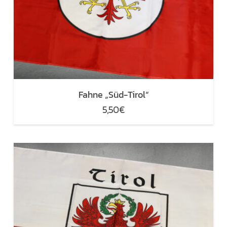
Fahne „Süd-Tirol“
5,50
€