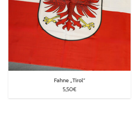
Fahne „Tirol“
5,50
€