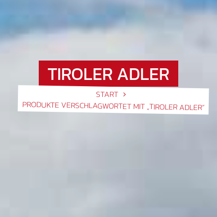
TIROLER ADLER
START
PRODUKTE VERSCHLAGWORTET MIT „TIROLER ADLER“