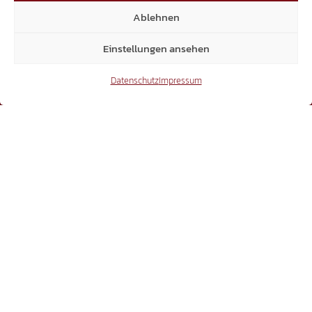
Ablehnen
Einstellungen ansehen
Datenschutz
Impressum
SHOP
info@suedtiroler-freiheit.shop