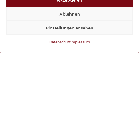
Mitglieder
Ablehnen
Einstellungen ansehen
6.370
Datenschutz
Impressum