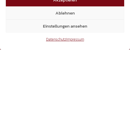
Mitglieder
Ablehnen
Einstellungen ansehen
6.370
Datenschutz
Impressum