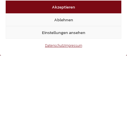
15.300
Akzeptieren
Mitglieder
Ablehnen
Einstellungen ansehen
Datenschutz
Impressum
6.370