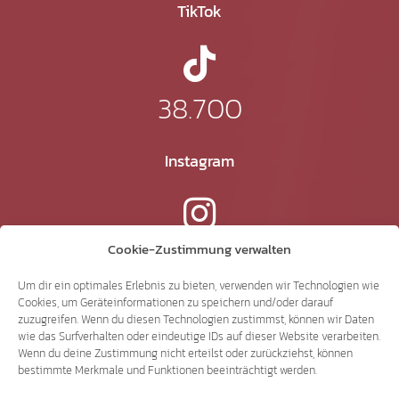
TikTok
38.700
Instagram
15.300
Cookie-Zustimmung verwalten
Um dir ein optimales Erlebnis zu bieten, verwenden wir Technologien wie
Cookies, um Geräteinformationen zu speichern und/oder darauf
YouTube
zuzugreifen. Wenn du diesen Technologien zustimmst, können wir Daten
wie das Surfverhalten oder eindeutige IDs auf dieser Website verarbeiten.
Wenn du deine Zustimmung nicht erteilst oder zurückziehst, können
bestimmte Merkmale und Funktionen beeinträchtigt werden.