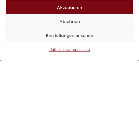
15.300
Akzeptieren
Mitglieder
Ablehnen
Einstellungen ansehen
Datenschutz
Impressum
6.370