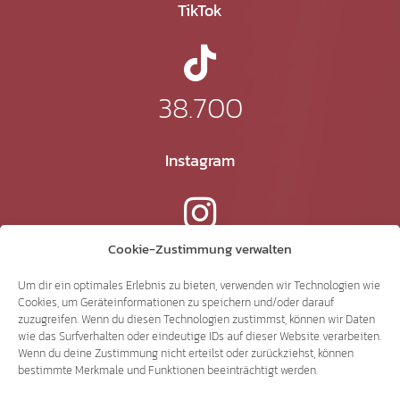
TikTok
38.700
Instagram
15.300
Cookie-Zustimmung verwalten
Um dir ein optimales Erlebnis zu bieten, verwenden wir Technologien wie
Cookies, um Geräteinformationen zu speichern und/oder darauf
YouTube
zuzugreifen. Wenn du diesen Technologien zustimmst, können wir Daten
wie das Surfverhalten oder eindeutige IDs auf dieser Website verarbeiten.
Wenn du deine Zustimmung nicht erteilst oder zurückziehst, können
bestimmte Merkmale und Funktionen beeinträchtigt werden.