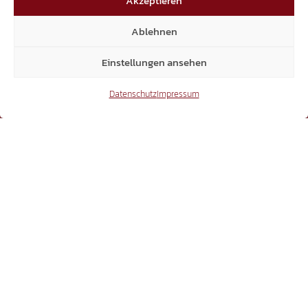
Akzeptieren
Mitglieder
Ablehnen
Einstellungen ansehen
6.370
Datenschutz
Impressum